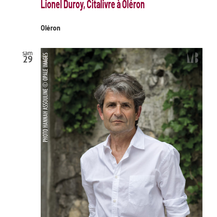
Lionel Duroy, Citalivre à Oléron
Oléron
sam
29