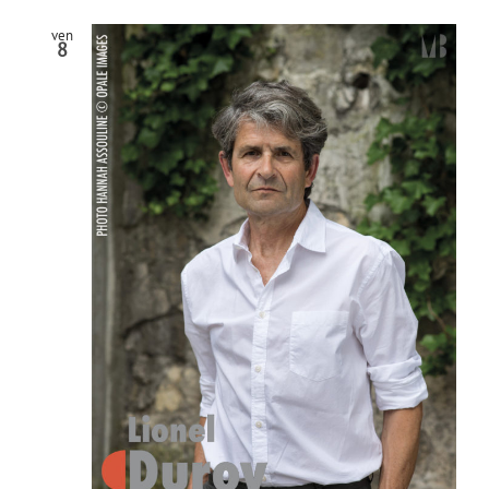
ven
8