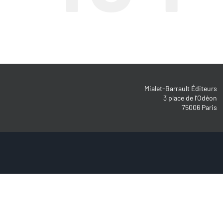
Mialet-Barrault Éditeurs
3 place de l’Odéon
75006 Paris