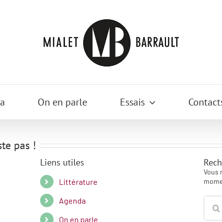
a
On en parle
Essais
Contact
te pas !
Liens utiles
Rech
Vous 
Littérature
momen
Agenda
Reche
On en parle