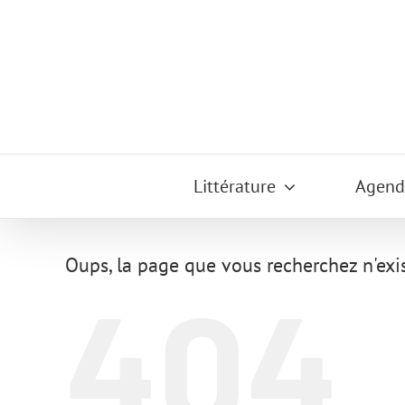
Passer
au
contenu
Littérature
Agend
Oups, la page que vous recherchez n'exis
404