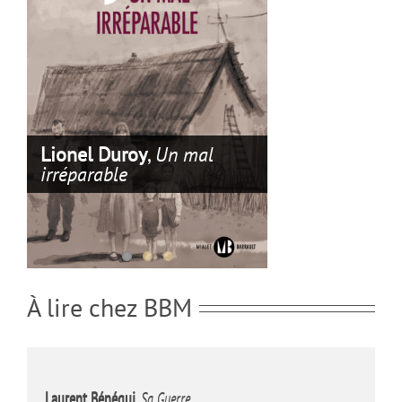
Lionel Duroy
,
Sommes-
nous devenus des
Lionel Duroy
Rentrée Littéraire sept.
criminels ? Vie du
,
Un mal
irréparable
2025
maréchal Paulus
À lire chez BBM
Laurent Bénégui
,
Sa Guerre