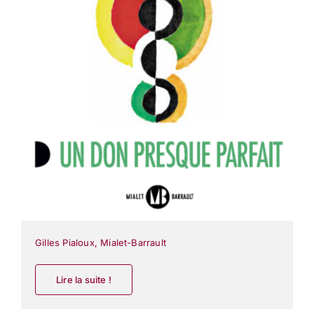
Gilles Pialoux
,
Mialet-Barrault
Lire la suite !