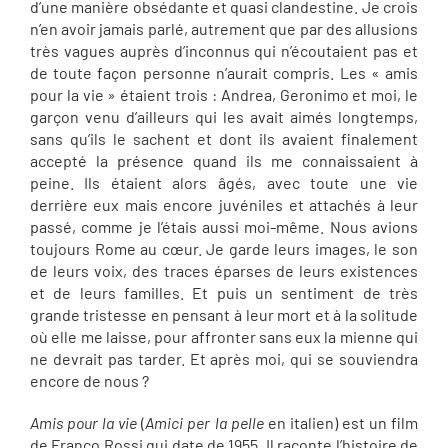
d’une manière obsédante et quasi clandestine. Je crois
n’en avoir jamais parlé, autrement que par des allusions
très vagues auprès d’inconnus qui n’écoutaient pas et
de toute façon personne n’aurait compris. Les « amis
pour la vie » étaient trois : Andrea, Geronimo et moi, le
garçon venu d’ailleurs qui les avait aimés longtemps,
sans qu’ils le sachent et dont ils avaient finalement
accepté la présence quand ils me connaissaient à
peine. Ils étaient alors âgés, avec toute une vie
derrière eux mais encore juvéniles et attachés à leur
passé, comme je l’étais aussi moi-même. Nous avions
toujours Rome au cœur. Je garde leurs images, le son
de leurs voix, des traces éparses de leurs existences
et de leurs familles. Et puis un sentiment de très
grande tristesse en pensant à leur mort et à la solitude
où elle me laisse, pour affronter sans eux la mienne qui
ne devrait pas tarder. Et après moi, qui se souviendra
encore de nous ?
Amis pour la vie
(
Amici per la pelle
en italien) est un film
de Franco Rossi qui date de 1955. Il raconte l’histoire de