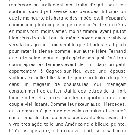
remémore naturellement ses traits d’esprit pour me
soutenir quand je traverse des périodes difficiles ou
que je me heurte à la hargne des imbéciles. Il m’apparaît
comme une photocopie un peu décolorée de son frère,
en moins fort, moins amer, moins timbré, ayant plutôt
bien réussi sa vie, tout de même noyée dans le whisky
vers la fin, quand il me semble que Charles était parti
pour rater la sienne comme leur autre frère Fernand
que j’ai à peine connu et qui a gâché ses qualités à trop
courir après les femmes avant de finir dans un petit
appartement à Cagnes-sur-Mer, avec une épouse
victime, ex-belle-fille dans le genre ordinaire draguée
dans un magasin de chaussures, qu’il menaçait
constamment de quitter. J’ai lu des lettres de lui, fort
bien écrites et atroces, sur l’enfer quotidien de leur
couple vieillissant. Comme leur sœur aussi, Mercedes,
qui a emprunté plein de mauvais chemins et assumé
sans remords des opinions épouvantables avant de
vivre très âgée telle une Américaine à bijoux, peinte,
liftée, vitupérante. « La chauve-souris », disait mon