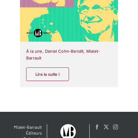
À la une
,
Daniel Cohn-Bendit
,
Mialet-
Barrault
Lire la suite !
Mialet-Barrault
Éditeurs