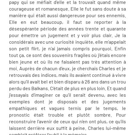
papy qui se méfiait d’elle et la trouvait quand même
courageuse et romanesque. Elle le fut sans doute à sa
manière qui était aussi dangereuse pour ses ennemis.
Elle en eut beaucoup, il faut se reporter à la
désespérante période des années trente et quarante
pour émettre un jugement et y voir plus clair. Je la
considérais avec une curiosité inquiète, elle m’appelait
son petit flirt, je n’ai jamais compris pourquoi. Enfin
tout ça, ce sont des souvenirs fragiles où j’étais encore
bien jeune et où ils ne faisaient pas très attention à
moi. Auprès de chacun d’eux, je cherchais Charles et je
retrouvais des indices, mais ils avaient continué à vivre
alors qu’il avait bel et bien disparu à 26 ans dans un trou
perdu des Balkans. C’était de plus en plus loin. Et quand
j’essayais d’imaginer ce qu’il serait devenu, avec les
exemples dont je disposais et des jugements
empathiques et vagues ternis par le temps, le
pronostic était trouble et plutôt sombre. Pour
reconstruire l’avenir de ceux qui n’en ont plus, ce qu’ils
laissent derrière eux suffit à peine. Charles lui-même
semblait préférer l’oubli à la mémoire.