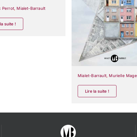
c Perrot
,
Mialet-Barrault
la suite !
Mialet-Barrault
,
Murielle Mage
Lire la suite !