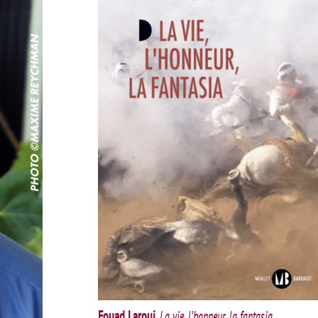
Fouad Laroui
,
La vie, l’honneur, la fantasia