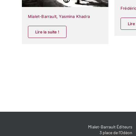
Frédéri
Mialet-Barrault
,
Yasmina Khadra
Lire 
Lire la suite !
Mialet-Barrault Éditeurs
3 place de l’Odéon