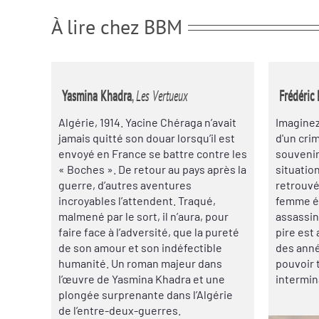
À lire chez BBM
Yasmina Khadra
,
Les Vertueux
Frédéric 
Algérie, 1914. Yacine Chéraga n’avait
Imaginez
jamais quitté son douar lorsqu’il est
d'un cri
envoyé en France se battre contre les
souvenir
« Boches ». De retour au pays après la
situation
guerre, d’autres aventures
retrouvé.
incroyables l’attendent. Traqué,
femme ét
malmené par le sort, il n’aura, pour
assassin
faire face à l’adversité, que la pureté
pire est 
de son amour et son indéfectible
des anné
humanité. Un roman majeur dans
pouvoir 
l’œuvre de Yasmina Khadra et une
intermin
plongée surprenante dans l’Algérie
de l’entre-deux-guerres.