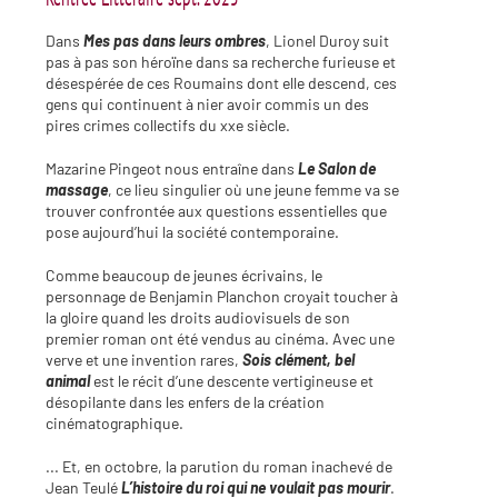
e
Dans
Mes pas dans leurs ombres
, Lionel Duroy suit
pas à pas son héroïne dans sa recherche furieuse et
désespérée de ces Roumains dont elle descend, ces
gens qui continuent à nier avoir commis un des
pires crimes collectifs du xxe siècle.
Mazarine Pingeot nous entraîne dans
Le Salon de
massage
, ce lieu singulier où une jeune femme va se
trouver confrontée aux questions essentielles que
pose aujourd’hui la société contemporaine.
Comme beaucoup de jeunes écrivains, le
personnage de Benjamin Planchon croyait toucher à
la gloire quand les droits audiovisuels de son
premier roman ont été vendus au cinéma. Avec une
verve et une invention rares,
Sois clément, bel
animal
est le récit d’une descente vertigineuse et
désopilante dans les enfers de la création
cinématographique.
... Et, en octobre, la parution du roman inachevé de
Jean Teulé
L’histoire du roi qui ne voulait pas mourir
.