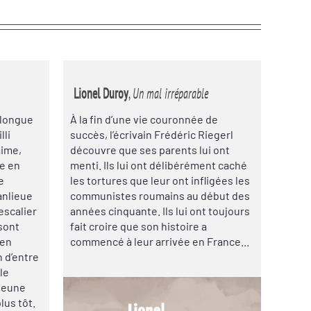
Lionel Duroy
,
Un mal irréparable
 longue
À la fin d’une vie couronnée de
lli
succès, l’écrivain Frédéric Riegerl
aime,
découvre que ses parents lui ont
e en
menti. Ils lui ont délibérément caché
e
les tortures que leur ont infligées les
anlieue
communistes roumains au début des
escalier
années cinquante. Ils lui ont toujours
sont
fait croire que son histoire a
 en
commencé à leur arrivée en France...
 d’entre
lle
 jeune
lus tôt.