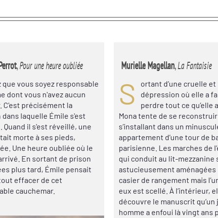
Perrot
,
Pour une heure oubliée
Murielle Magellan
,
La Fantaisie
S
 que vous soyez responsable
ortant d’une cruelle et
me dont vous n'avez aucun
dépression où elle a fai
. C'est précisément la
perdre tout ce qu’elle 
 dans laquelle Émile s'est
Mona tente de se reconstruir
 Quand il s'est réveillé, une
s’installant dans un minuscul
ait morte à ses pieds,
appartement d’une tour de b
ée. Une heure oubliée où le
parisienne. Les marches de l’
arrivé. En sortant de prison
qui conduit au lit-mezzanine 
es plus tard, Émile pensait
astucieusement aménagées
tout effacer de cet
casier de rangement mais l’un
able cauchemar.
eux est scellé. À l’intérieur, e
découvre le manuscrit qu’un
homme a enfoui là vingt ans p