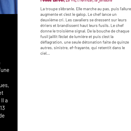
La troupe s’ébranle. Elle marche au pas, puis l’allur
augmente et c’est le galop. Le chef lance un
deuxième cri. Les cavaliers se dressent sur leurs
étriers et brandissent haut leurs fusils. Le chef
donne le troisième signal. De la bouche de chaque
fusil jaillit l’éclat de lumière et puis c’est la
déflagration, une seule détonation faite de quinze
autres, sinistre, ef-frayante, qui retentit dans le
ciel...
a
d’une
ues,
et
Il a
013
de