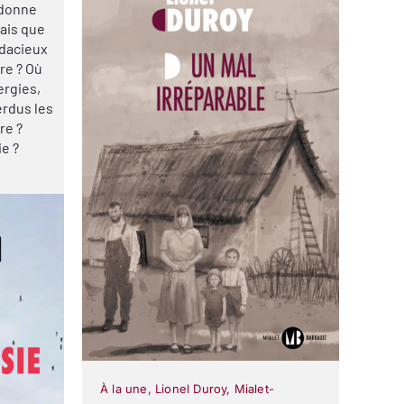
i donne
Mais que
udacieux
re ? Où
ergies,
erdus les
re ?
ie ?
À la une
,
Lionel Duroy
,
Mialet-