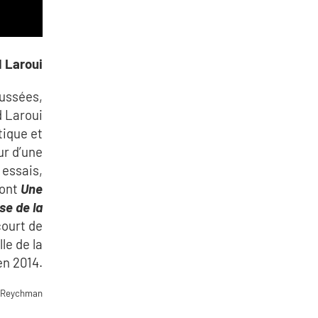
 Laroui
aussées,
 Laroui
tique et
ur d’une
 essais,
dont
Une
se de la
court de
le de la
en 2014.
 Reychman