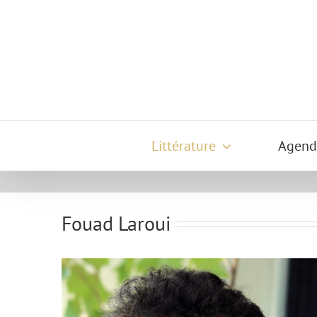
Passer
au
contenu
Littérature
Agend
Fouad Laroui