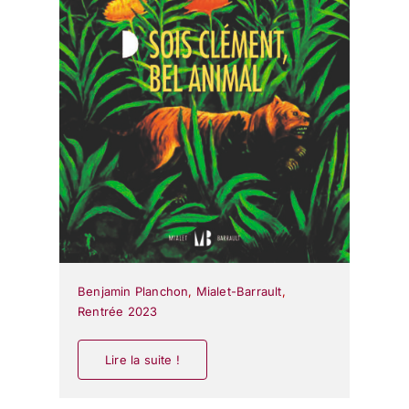
Benjamin Planchon
,
Mialet-Barrault
,
Rentrée 2023
Lire la suite !