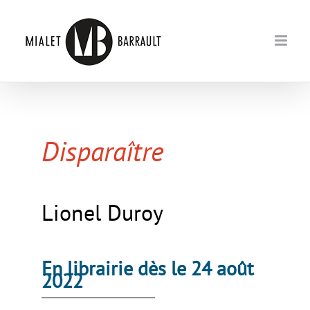
Passer
au
contenu
Disparaître
Lionel Duroy
En librairie dès le 24 août
2022