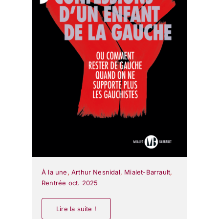
À la une
,
Arthur Nesnidal
,
Mialet-Barrault
,
Rentrée oct. 2025
Lire la suite !