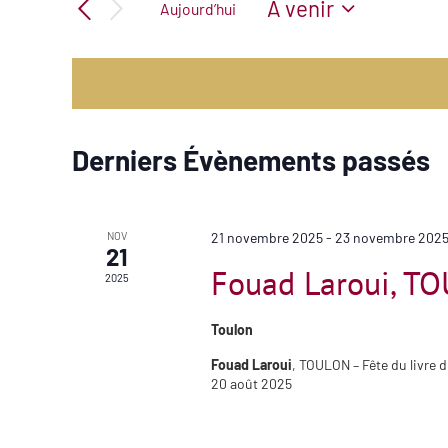
de
À venir
Aujourd’hui
Évènements
vues
Sélectionnez
par
Évènements
mot-
une
clé.
date.
Derniers Évènements passés
NOV
21 novembre 2025
-
23 novembre 202
21
Fouad Laroui, TO
2025
Toulon
Fouad Laroui
, TOULON – Fête du livre 
20 août 2025