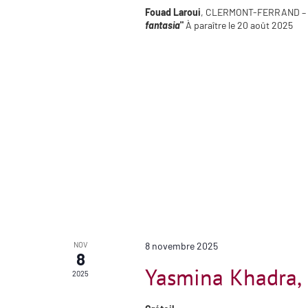
Fouad Laroui
, CLERMONT-FERRAND – Li
fantasia
"
À paraître le 20 août 2025
NOV
8 novembre 2025
8
Yasmina Khadra, L
2025