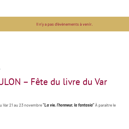
Il n’y a pas d’évènements à venir.
5
ULON – Fête du livre du Var
du Var 21 au 23 novembre
"
La vie, l’honneur, la fantasia
"
À paraître le