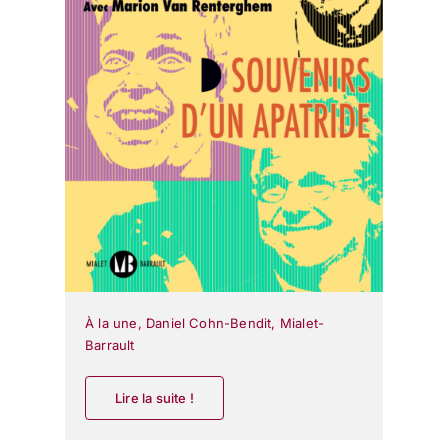
À la une
,
Daniel Cohn-Bendit
,
Mialet-
Barrault
Lire la suite !