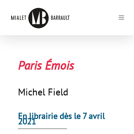
Passer
au
contenu
Paris Émois
Michel Field
En librairie dès le 7 avril
2021