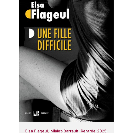
Elsa Flageul
,
Mialet-Barrault
,
Rentrée 2025