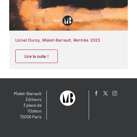
Lionel Duroy
,
Mialet-Barrault
,
Rentrée 2023
Lire la suite !
Mialet-Barrault
Éditeurs
3 place de
l’Odéon
75006 Paris