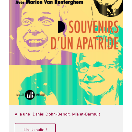
À la une
,
Daniel Cohn-Bendit
,
Mialet-Barrault
Lire la suite !