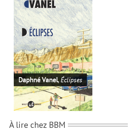
Daphné Vanel
,
Jusqu’à la
Daphné Vanel
,
Éclipses
mer
À lire chez BBM