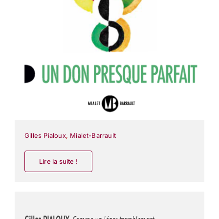
Gilles Pialoux
,
Mialet-Barrault
Lire la suite !