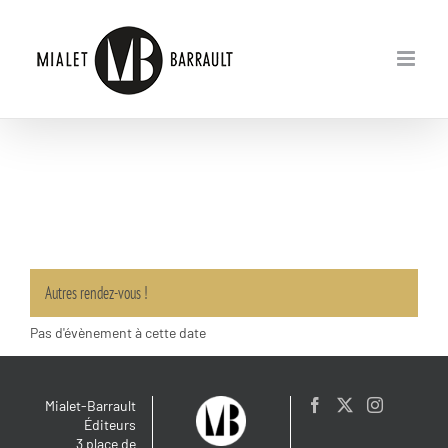
Passer
au
contenu
Autres rendez-vous !
Pas d'évènement à cette date
Mialet-Barrault
Éditeurs
3 place de