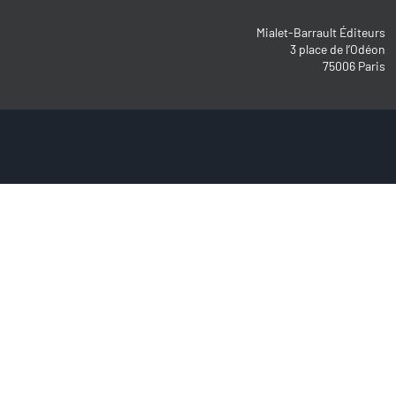
Mialet-Barrault Éditeurs
3 place de l’Odéon
75006 Paris