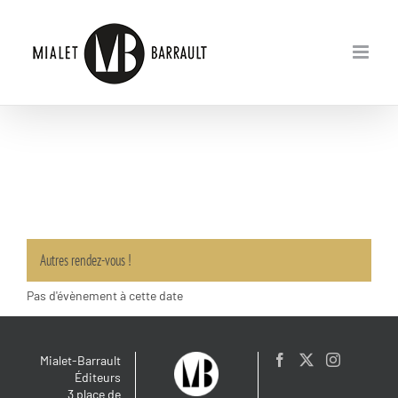
Passer
au
contenu
Autres rendez-vous !
Pas d'évènement à cette date
Mialet-Barrault
Éditeurs
3 place de