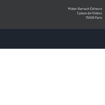
Mialet-Barrault Éditeurs
3 place de l’Odéon
75006 Paris