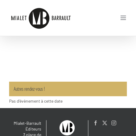
Passer
au
contenu
Autres rendez-vous !
Pas d'évènement à cette date
Mialet-Barrault
Éditeurs
3 place de