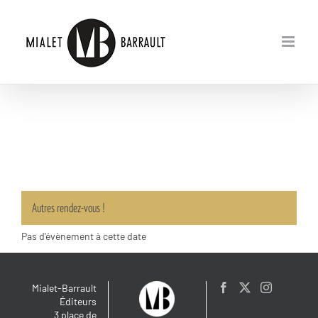
Passer
au
contenu
Autres rendez-vous !
Pas d'évènement à cette date
Mialet-Barrault
Éditeurs
3 place de