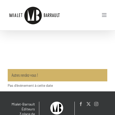
Passer
au
contenu
Autres rendez-vous !
Pas d'évènement à cette date
Mialet-Barrault
Éditeurs
3 place de