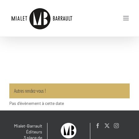
Passer
au
contenu
Autres rendez-vous !
Pas d'évènement à cette date
Mialet-Barrault
Éditeurs
3 place de