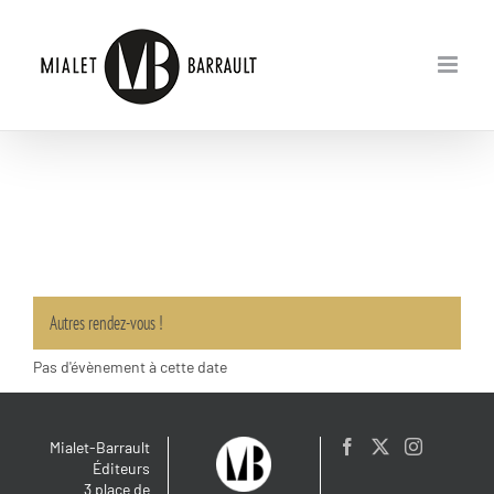
Passer
au
contenu
Autres rendez-vous !
Pas d'évènement à cette date
Mialet-Barrault
Éditeurs
3 place de