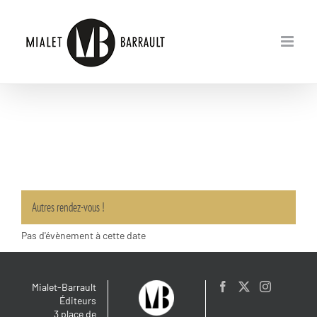
Passer
au
contenu
Autres rendez-vous !
Pas d'évènement à cette date
Mialet-Barrault
Éditeurs
3 place de