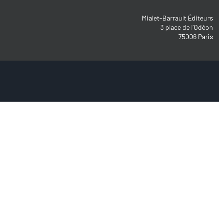
Mialet-Barrault Éditeurs
3 place de l’Odéon
75006 Paris