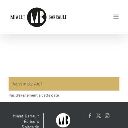
Passer
au
contenu
Autres rendez-vous !
Pas d'évènement à cette date
Mialet-Barrault
Éditeurs
3 place de