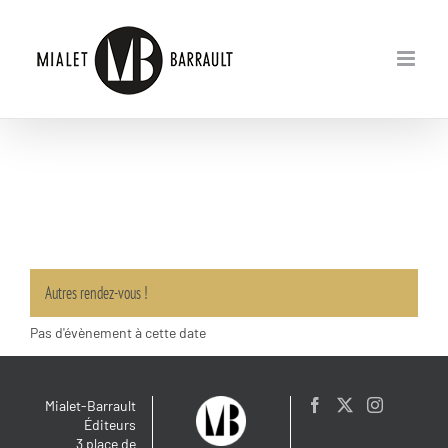
Passer
au
contenu
Autres rendez-vous !
Pas d'évènement à cette date
Mialet-Barrault
Éditeurs
3 place de