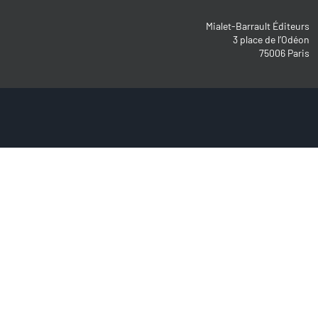
Mialet-Barrault Éditeurs
3 place de l’Odéon
75006 Paris