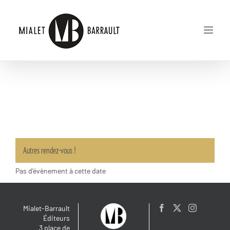
Passer
au
contenu
Autres rendez-vous !
Pas d'évènement à cette date
Mialet-Barrault
Éditeurs
3 place de