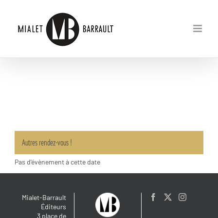
Passer
au
contenu
Autres rendez-vous !
Pas d'évènement à cette date
Mialet-Barrault
Éditeurs
3 place de