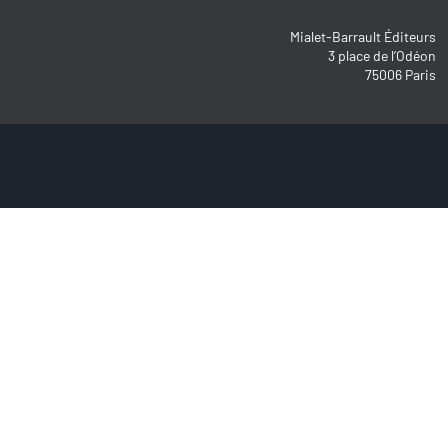
Mialet-Barrault Éditeurs
3 place de l’Odéon
75006 Paris