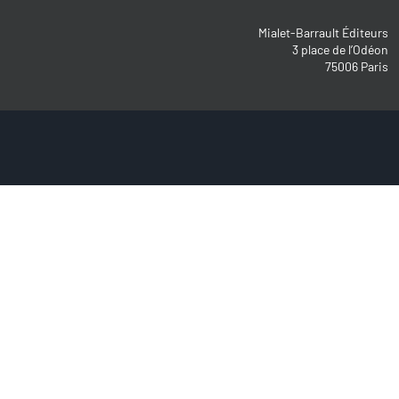
Mialet-Barrault Éditeurs
3 place de l’Odéon
75006 Paris