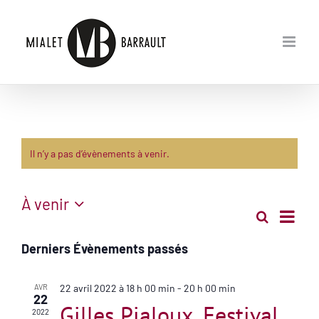
Passer
au
contenu
Il n’y a pas d’évènements à venir.
À venir
Navig
Recherche
Recherch
Sélectionnez
de
Liste
vues
et
une
Derniers Évènements passés
Évèn
navigatio
date.
de
vues
AVR
22 avril 2022 à 18 h 00 min
-
20 h 00 min
22
Évènemen
Gilles Pialoux, Festival
2022