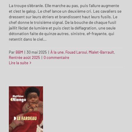
La troupe s’ébranle. Elle marche au pas, puis l’allure augmente
et c’est le galop. Le chef lance un deuxième cri. Les cavaliers se
dressent sur leurs étriers et brandissent haut leurs fusils. Le
chef donne le troisième signal. De la bouche de chaque fusil
jaillit l’éclat de lumière et puis c’est la déflagration, une seule
détonation faite de quinze autres, sinistre, ef-frayante, qui
retentit dans le ciel...
Par
BBM
|
30 mai 2025
|
À la une
,
Fouad Laroui
,
Mialet-Barrault
,
Rentrée août 2025
|
0 commentaire
Lire la suite