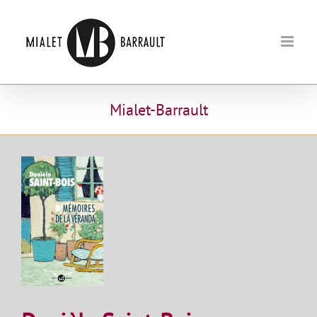
Passer
au
contenu
Mialet-Barrault