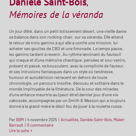
Danièle Saint-Bois
,
Mémoires de la véranda
Un jour d’été, dans un petit lotissement désert, une vieille dame
se balance dans son rocking-chair, sur sa véranda. Elle attend
le retour de trois gamins à qui elle a confié une mission, lui
acheter ses gouttes de CBD et une limonade. Le temps passe,
les gamins tardent à revenir. Au rythme lancinant du fauteuil
qui craque et d’une mémoire chaotique, pensées et sou-venirs,
présent et passé, se bousculent, avec la complicité de l’auteur,
et ses intrusions fantasques dans un style où tendresse,
humour et autodérision retracent en dehors de toute
chronologie, un parcours insolite, décousu et solitaire dans le
monde impitoyable de la littérature. De la cour des miracles
d’une enfance meurtrie au (peut-être) dernier jour d’une vie
cabossée, accompagnée par un Smith & Wesson qui a toujours
donné à la grand-mère le désir fou de jouer à la roulette russe.
Par
BBM
|
4 novembre 2025
|
Actualités
,
Danièle Saint-Bois
,
Mialet-
Barrault
|
0 commentaire
Lire la suite