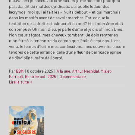
mauvaises pensées. Jai lu Weber, et je me suis dit: pourquoi
pas. Jai dit du mal des syndicats. Jai oublié lodeur des
lacrymos, moi qui ai fait les « Nuits debout » et qui marchais
dans les manifs avant de savoir marcher. Est-ce que la
tentation de la droite s'insinuerait en moi? Et si mon âme était
corrompue? Oh mon Dieu, je parle d'âme et je dis oh mon Dieu.
Mon cœur ségare, mes cheveux tombent. Je dois rentrer en
mon être à la rencontre du garçon que jétais à sept ans. Il est
venu, le temps d'écrire mes confessions, mes souvenirs encore
tendres de cette enfance, celle d'une fleur de barricade éprise
de discipline, mère de liberté.
Par
BBM
|
8 octobre 2025
|
À la une
,
Arthur Nesnidal
,
Mialet-
Barrault
,
Rentrée oct. 2025
|
0 commentaire
Lire la suite