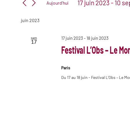
de
17 juin 2023
 - 
10 s
Aujourd’hui
Évènements
vues
Sélectionnez
par
Évènements
mot-
une
clé.
juin 2023
date.
17 juin 2023
-
18 juin 2023
sam
17
Festival L’Obs – Le M
Paris
Du 17 au 18 juin - Festival L’Obs – Le 