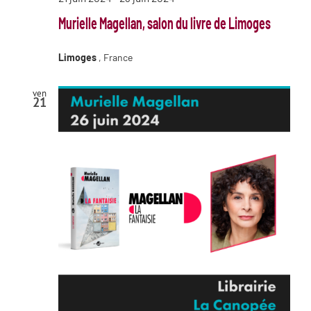
Murielle Magellan, salon du livre de Limoges
Limoges
, France
ven
21