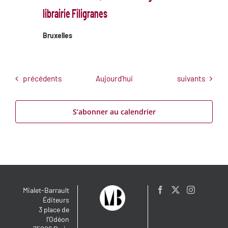
librairie Filigranes
Bruxelles
Évènements
Évènements
précédents
Aujourd’hui
suivants
S’abonner au calendrier
Mialet-Barrault
Éditeurs
3 place de
l’Odéon