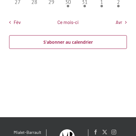
0
0
0
2
2
2
2
27
28
29
30
31
1
2
évènements
évènements
évènements
évènements
évènements
évènements
évènem
Fév
Ce mois-ci
Avr
S’abonner au calendrier
Mialet-Barrault