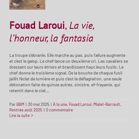
Fouad Laroui
,
La vie,
l’honneur, la fantasia
La troupe s’ébranle. Elle marche au pas, puis l’allure augmente
et c’est le galop. Le chef lance un deuxième cri. Les cavaliers se
dressent sur leurs étriers et brandissent haut leurs fusils. Le
chef donne le troisième signal. De la bouche de chaque fusil
jaillit l’éclat de lumière et puis c’est la déflagration, une seule
détonation faite de quinze autres, sinistre, ef-frayante, qui
retentit dans le ciel...
Par
BBM
|
30 mai 2025
|
À la une
,
Fouad Laroui
,
Mialet-Barrault
,
Rentrée août 2025
|
0 commentaire
Lire la suite