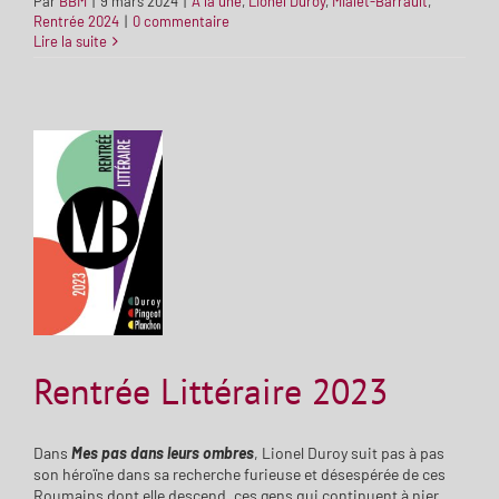
Par
BBM
|
9 mars 2024
|
À la une
,
Lionel Duroy
,
Mialet-Barrault
,
Rentrée 2024
|
0 commentaire
Lire la suite
Rentrée Littéraire 2023
Dans
Mes pas dans leurs ombres
, Lionel Duroy suit pas à pas
son héroïne dans sa recherche furieuse et désespérée de ces
Roumains dont elle descend, ces gens qui continuent à nier