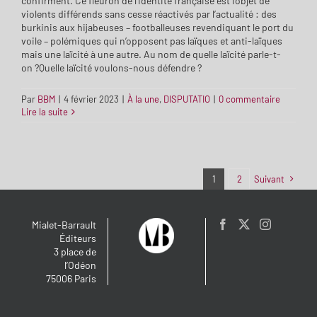
confirment. Ce fleuron de l’identité française est l’objet de
violents différends sans cesse réactivés par l’actualité : des
burkinis aux hijabeuses – footballeuses revendiquant le port du
voile – polémiques qui n’opposent pas laïques et anti-laïques
mais une laïcité à une autre. Au nom de quelle laïcité parle-t-
on ?Quelle laïcité voulons-nous défendre ?
Par
BBM
|
4 février 2023
|
À la une
,
DISPUTATIO
|
0 commentaire
Lire la suite
1
2
Suivant
Mialet-Barrault
Éditeurs
3 place de
l’Odéon
75006 Paris