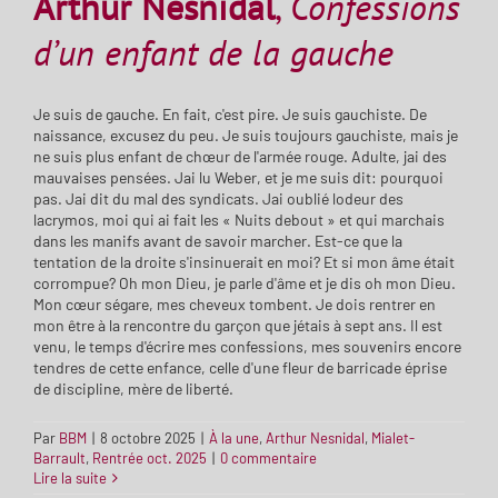
Arthur Nesnidal
,
Confessions
d’un enfant de la gauche
Je suis de gauche. En fait, c'est pire. Je suis gauchiste. De
naissance, excusez du peu. Je suis toujours gauchiste, mais je
ne suis plus enfant de chœur de l'armée rouge. Adulte, jai des
mauvaises pensées. Jai lu Weber, et je me suis dit: pourquoi
pas. Jai dit du mal des syndicats. Jai oublié lodeur des
lacrymos, moi qui ai fait les « Nuits debout » et qui marchais
dans les manifs avant de savoir marcher. Est-ce que la
tentation de la droite s'insinuerait en moi? Et si mon âme était
corrompue? Oh mon Dieu, je parle d'âme et je dis oh mon Dieu.
Mon cœur ségare, mes cheveux tombent. Je dois rentrer en
mon être à la rencontre du garçon que jétais à sept ans. Il est
venu, le temps d'écrire mes confessions, mes souvenirs encore
tendres de cette enfance, celle d'une fleur de barricade éprise
de discipline, mère de liberté.
Par
BBM
|
8 octobre 2025
|
À la une
,
Arthur Nesnidal
,
Mialet-
Barrault
,
Rentrée oct. 2025
|
0 commentaire
Lire la suite