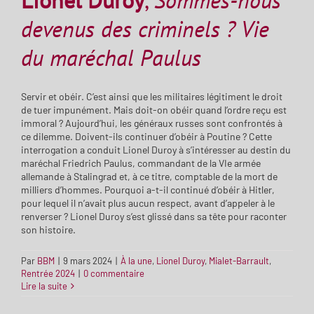
Lionel Duroy
,
Sommes-nous
devenus des criminels ? Vie
du maréchal Paulus
Servir et obéir. C’est ainsi que les militaires légitiment le droit
de tuer impunément. Mais doit-on obéir quand l’ordre reçu est
immoral ? Aujourd’hui, les généraux russes sont confrontés à
ce dilemme. Doivent-ils continuer d’obéir à Poutine ? Cette
interrogation a conduit Lionel Duroy à s’intéresser au destin du
maréchal Friedrich Paulus, commandant de la VIe armée
allemande à Stalingrad et, à ce titre, comptable de la mort de
milliers d’hommes. Pourquoi a-t-il continué d’obéir à Hitler,
pour lequel il n’avait plus aucun respect, avant d’appeler à le
renverser ? Lionel Duroy s’est glissé dans sa tête pour raconter
son histoire.
Par
BBM
|
9 mars 2024
|
À la une
,
Lionel Duroy
,
Mialet-Barrault
,
Rentrée 2024
|
0 commentaire
Lire la suite