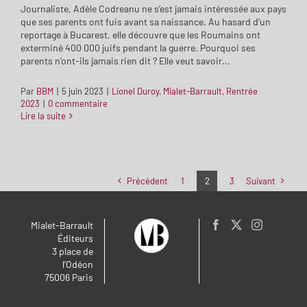
Journaliste, Adèle Codreanu ne s’est jamais intéressée aux pays
que ses parents ont fuis avant sa naissance. Au hasard d’un
reportage à Bucarest, elle découvre que les Roumains ont
exterminé 400 000 juifs pendant la guerre. Pourquoi ses
parents n’ont-ils jamais rien dit ? Elle veut savoir...
Par
BBM
|
5 juin 2023
|
Lionel Duroy
,
Mialet-Barrault
,
Rentrée
2023
|
0 commentaire
Lire la suite
Précédent
1
2
3
Suivant
Mialet-Barrault
Éditeurs
3 place de
l’Odéon
75006 Paris