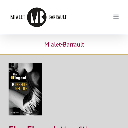
Passer
au
contenu
Mialet-Barrault